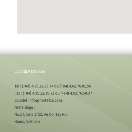
COORDONNÉES
Tel : (+84) 4.35.12.35.74 ou (+84) 4.62.76.01.56
Fax : (+84) 4.35.12.35.71 ou (+84) 4.62.76.58.37
courriel : info@motaiba.com
Notre siège :
No.17, lane 1/22, Au Co. Tay Ho,
Hanoï, Vietnam