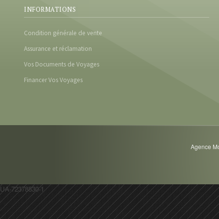
INFORMATIONS
Condition générale de vente
Assurance et réclamation
Vos Documents de Voyages
Financer Vos Voyages
Agence Mot
UA-72378830-1