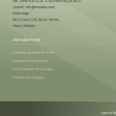
Fax : (+84) 4.35.12.35.71 ou (+84) 4.62.76.58.37
courriel : info@motaiba.com
Notre siège :
No.17, lane 1/22, Au Co. Tay Ho,
Hanoï, Vietnam
INFORMATIONS
Condition générale de vente
Assurance et réclamation
Vos Documents de Voyages
Financer Vos Voyages
Agence Mot