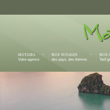
MOTAIBA
NOS VOYAGES
NOS 
Votre agence
des pays, des thèmes
Tarif 