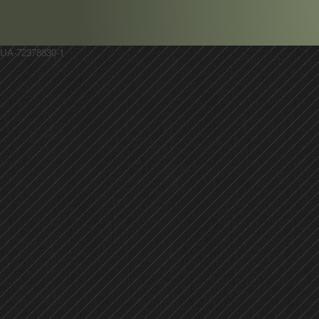
UA-72378830-1