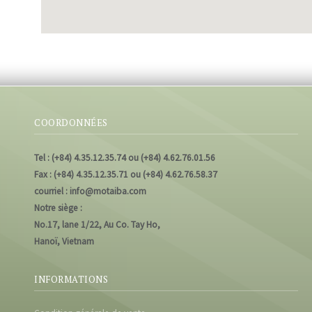
COORDONNÉES
Tel : (+84) 4.35.12.35.74 ou (+84) 4.62.76.01.56
Fax : (+84) 4.35.12.35.71 ou (+84) 4.62.76.58.37
courriel : info@motaiba.com
Notre siège :
No.17, lane 1/22, Au Co. Tay Ho,
Hanoï, Vietnam
INFORMATIONS