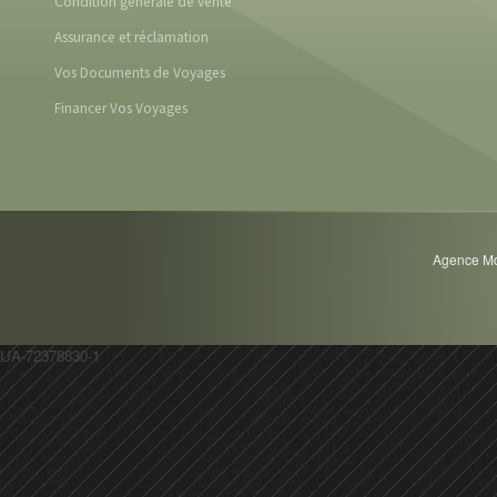
Condition générale de vente
Assurance et réclamation
Vos Documents de Voyages
Financer Vos Voyages
Agence Mot
UA-72378830-1