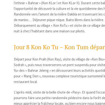
l’ethnie « Bahnar » (Kon KLor I et Kon KLor II). Durant cette b
l’opportunité de découvrir la culture et la vie quotidienne des 
Randonnée vers l’amont de la rivière Dakbla en traversant les
de manioc… Déjeuner pique-nique. Bains libres dans la rivière.
Débarquement au village « Kon KoTu » et visite de ce village de 
nuit à chez l’habitant dans une maison sur pilotis.
Jour 8 Kon Ko Tu – Kon Tum départ
Départ pour Kon Praih (Kon Ray), visite du village de «Kon Biu»
Sodrah », puis nous traverserons un pont suspendu pour visiter
Yu» des « Bahnar Jeleng » en découvrant leurs activités quoti
pour « Mang Den », nouveau complexe touristique surnommé le 
restaurant local.
L’après-midi, visite de la belle chute de «Pasy». Et quand l’occ
pourrons faire une petite randonnée pédestre dans la forêt de
mieux apprécier la fraîcheur locale, ou bien encore nous baigne