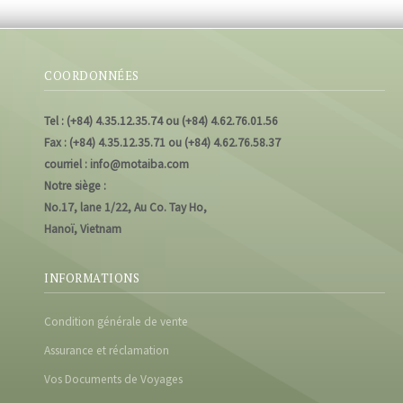
COORDONNÉES
Tel : (+84) 4.35.12.35.74 ou (+84) 4.62.76.01.56
Fax : (+84) 4.35.12.35.71 ou (+84) 4.62.76.58.37
courriel : info@motaiba.com
Notre siège :
No.17, lane 1/22, Au Co. Tay Ho,
Hanoï, Vietnam
INFORMATIONS
Condition générale de vente
Assurance et réclamation
Vos Documents de Voyages