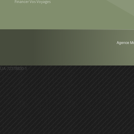
Financer Vos Voyages
Agence Mot
UA-72378830-1